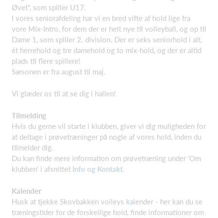
Øvet", som spiller U17.
I vores seniorafdeling har vi en bred vifte af hold lige fra
vore Mix-Intro, for dem der er helt nye til volleyball, og op til
Dame 1, som spiller 2. division. Der er seks seniorhold i alt,
ét herrehold og tre damehold og to mix-hold, og der er altid
plads til flere spillere!
Sæsonen er fra august til maj.
Vi glæder os til at se dig i hallen!
Tilmelding
Hvis du gerne vil starte i klubben, giver vi dig muligheden for
at deltage i prøvetræninger på nogle af vores hold, inden du
tilmelder dig.
Du kan finde mere information om prøvetræning under 'Om
klubben' i afsnittet
Info og Kontakt
.
Kalender
Husk at tjekke Skovbakken volleys
k
alender - her kan du se
træningstider for de forskellige hold, finde informationer om